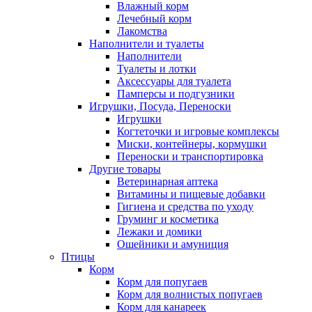
Влажный корм
Лечебный корм
Лакомства
Наполнители и туалеты
Наполнители
Туалеты и лотки
Аксессуары для туалета
Памперсы и подгузники
Игрушки, Посуда, Переноски
Игрушки
Когтеточки и игровые комплексы
Миски, контейнеры, кормушки
Переноски и транспортировка
Другие товары
Ветеринарная аптека
Витамины и пищевые добавки
Гигиена и средства по уходу
Груминг и косметика
Лежаки и домики
Ошейники и амуниция
Птицы
Корм
Корм для попугаев
Корм для волнистых попугаев
Корм для канареек