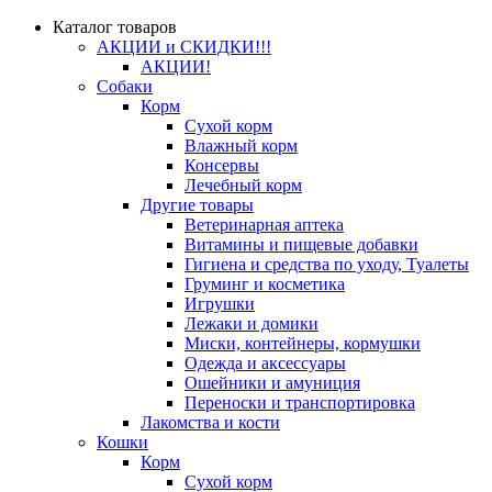
Каталог товаров
АКЦИИ и СКИДКИ!!!
АКЦИИ!
Собаки
Корм
Сухой корм
Влажный корм
Консервы
Лечебный корм
Другие товары
Ветеринарная аптека
Витамины и пищевые добавки
Гигиена и средства по уходу, Туалеты
Груминг и косметика
Игрушки
Лежаки и домики
Миски, контейнеры, кормушки
Одежда и аксессуары
Ошейники и амуниция
Переноски и транспортировка
Лакомства и кости
Кошки
Корм
Сухой корм