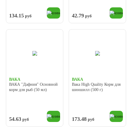
134.15
42.79
руб
руб
ВАКА
ВАКА
ВАКА "Дафния" Основной
Вака High Quality Корм для
корм для рыб (50 мл)
шиншилл (500 г)
54.63
173.48
руб
руб