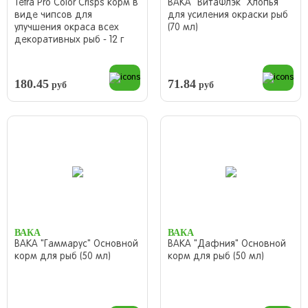
Tetra Pro Color Crisps корм в
ВАКА "ВитаФлэк" Хлопья
виде чипсов для
для усиления окраски рыб
улучшения окраса всех
(70 мл)
декоративных рыб - 12 г
180.45
71.84
руб
руб
ВАКА
ВАКА
ВАКА "Гаммарус" Основной
ВАКА "Дафния" Основной
корм для рыб (50 мл)
корм для рыб (50 мл)