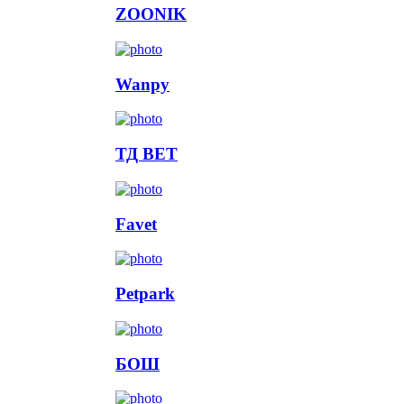
ZOONIK
Wanpy
ТД ВЕТ
Favet
Petpark
БОШ