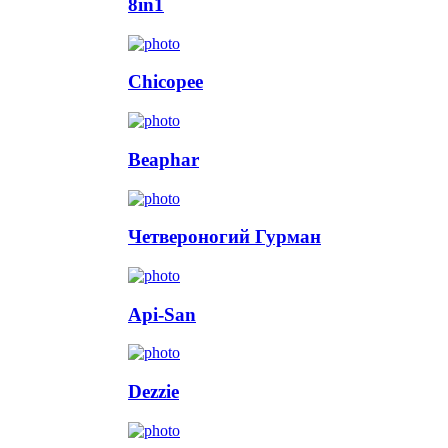
8in1
Chicopee
Beaphar
Четвероногий Гурман
Api-San
Dezzie