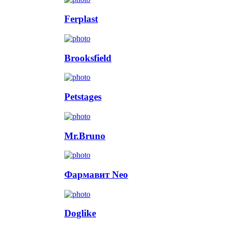
Ferplast
Brooksfield
Petstages
Mr.Bruno
Фармавит Neo
Doglike