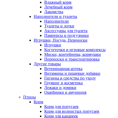
Влажный корм
Лечебный корм
Лакомства
Наполнители и туалеты
Наполнители
Туалеты и лотки
Аксессуары для туалета
Памперсы и подгузники
Игрушки, Посуда, Переноски
Игрушки
Когтеточки и игровые комплексы
Миски, контейнеры, кормушки
Переноски и транспортировка
Другие товары
Ветеринарная аптека
Витамины и пищевые добавки
Гигиена и средства по уходу
Груминг и косметика
Лежаки и домики
Ошейники и амуниция
Птицы
Корм
Корм для попугаев
Корм для волнистых попугаев
Корм для канареек