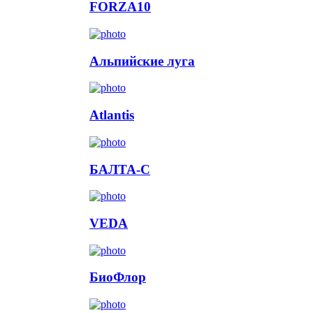
FORZA10
Альпийские луга
Atlantis
БАЛТА-С
VEDA
БиоФлор