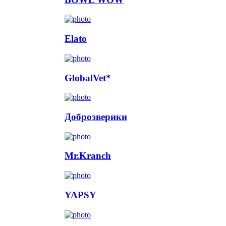
Elato
GlobalVet*
Доброзверики
Mr.Kranch
YAPSY