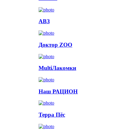
АВЗ
Доктор ZOO
MultiЛакомки
Наш РАЦИОН
Терра Пёс