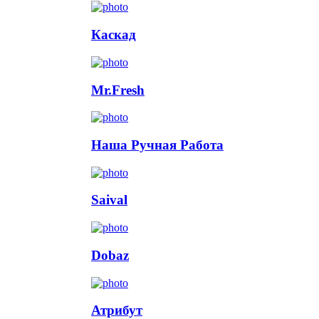
Каскад
Mr.Fresh
Наша Ручная Работа
Saival
Dobaz
Атрибут