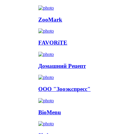
ZooMark
FAVORiTE
Домашний Рецепт
ООО "Зооэкспресс"
BioMenu