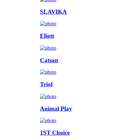
SLAVIKA
Eliott
Catsan
Triol
Animal Play
1ST Choice