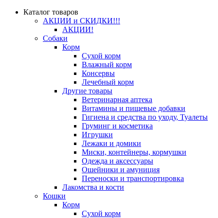
Каталог товаров
АКЦИИ и СКИДКИ!!!
АКЦИИ!
Собаки
Корм
Сухой корм
Влажный корм
Консервы
Лечебный корм
Другие товары
Ветеринарная аптека
Витамины и пищевые добавки
Гигиена и средства по уходу, Туалеты
Груминг и косметика
Игрушки
Лежаки и домики
Миски, контейнеры, кормушки
Одежда и аксессуары
Ошейники и амуниция
Переноски и транспортировка
Лакомства и кости
Кошки
Корм
Сухой корм