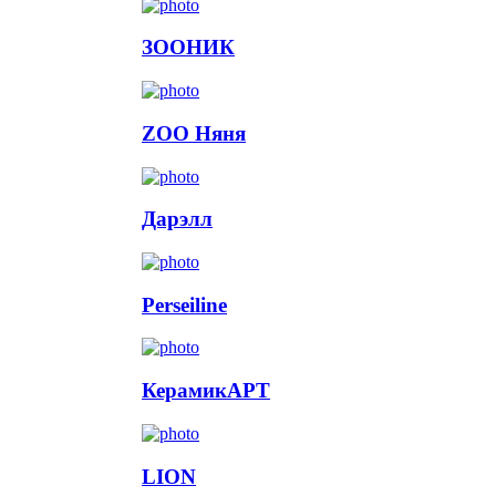
ЗООНИК
ZOO Няня
Дарэлл
Perseiline
КерамикАРТ
LION