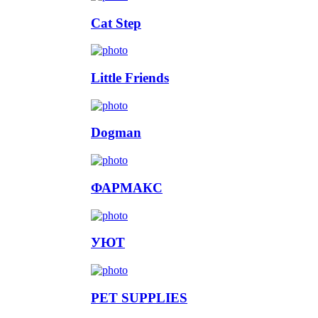
Cat Step
Little Friends
Dogman
ФАРМАКС
УЮТ
PET SUPPLIES