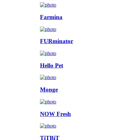
Farmina
FURminator
Hello Pet
Monge
NOW Fresh
TiTBiT