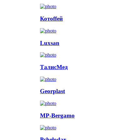
Котоffей
Luxsan
ТалисМед
Georplast
MP-Bergamo
Pchelodar