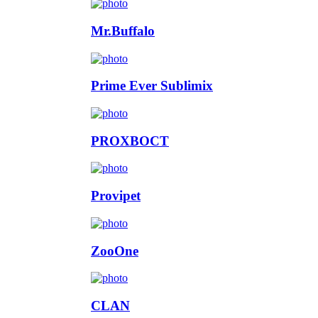
Mr.Buffalo
Prime Ever Sublimix
PROХВОСТ
Provipet
ZooOne
CLAN