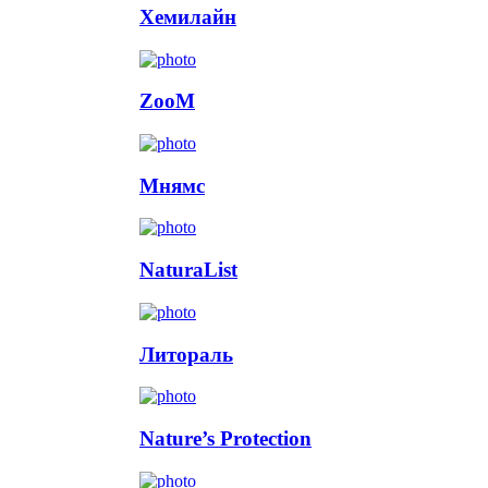
Хемилайн
ZooM
Мнямс
NaturaList
Литораль
Nature’s Protection